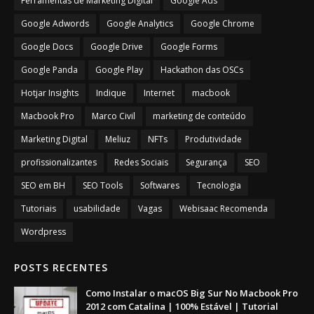
Ferramentas de Marketing Digital
Google Ads
Google Adwords
Google Analytics
Google Chrome
Google Docs
Google Drive
Google Forms
Google Panda
Google Play
Hackathon das OSCs
Hotjar Insights
Indique
Internet
macbook
Macbook Pro
Marco Civil
marketing de conteúdo
Marketing Digital
Meliuz
NFTs
Produtividade
profissionalizantes
Redes Sociais
Segurança
SEO
SEO em BH
SEO Tools
Softwares
Tecnologia
Tutoriais
usabilidade
Vagas
Webisaac Recomenda
Wordpress
POSTS RECENTES
Como Instalar o macOS Big Sur No Macbook Pro
2012 com Catalina | 100% Estável | Tutorial