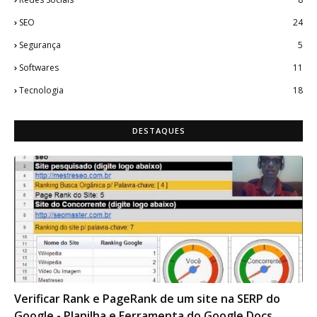
SEO
24
Segurança
5
Softwares
11
Tecnologia
18
DESTAQUES
SEO TOOLS
Verificar Rank e PageRank de um site na SERP do
Google - Planilha e Ferramenta do Google Docs