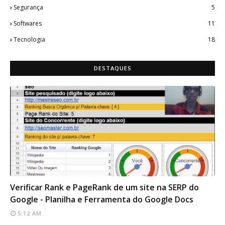
Segurança
5
Softwares
11
Tecnologia
18
DESTAQUES
SEO TOOLS
Verificar Rank e PageRank de um site na SERP do
Google - Planilha e Ferramenta do Google Docs
5:12 AM