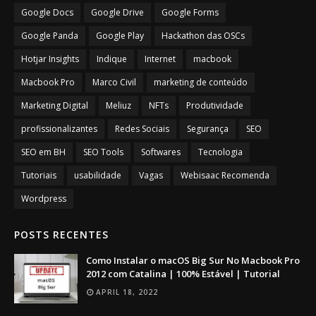
Google Docs
Google Drive
Google Forms
Google Panda
Google Play
Hackathon das OSCs
Hotjar Insights
Indique
Internet
macbook
Macbook Pro
Marco Civil
marketing de conteúdo
Marketing Digital
Meliuz
NFTs
Produtividade
profissionalizantes
Redes Sociais
Segurança
SEO
SEO em BH
SEO Tools
Softwares
Tecnologia
Tutoriais
usabilidade
Vagas
Webisaac Recomenda
Wordpress
POSTS RECENTES
Como Instalar o macOS Big Sur No Macbook Pro
2012 com Catalina | 100% Estável | Tutorial
APRIL 18, 2022