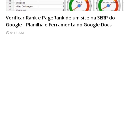
SEO TOOLS
Verificar Rank e PageRank de um site na SERP do
Google - Planilha e Ferramenta do Google Docs
5:12 AM