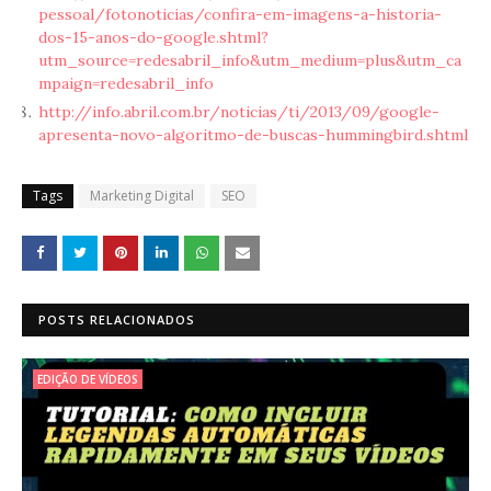
pessoal/fotonoticias/confira-em-imagens-a-historia-
dos-15-anos-do-google.shtml?
utm_source=redesabril_info&utm_medium=plus&utm_ca
mpaign=redesabril_info
http://info.abril.com.br/noticias/ti/2013/09/google-
apresenta-novo-algoritmo-de-buscas-hummingbird.shtml
Tags
Marketing Digital
SEO
POSTS RELACIONADOS
EDIÇÃO DE VÍDEOS