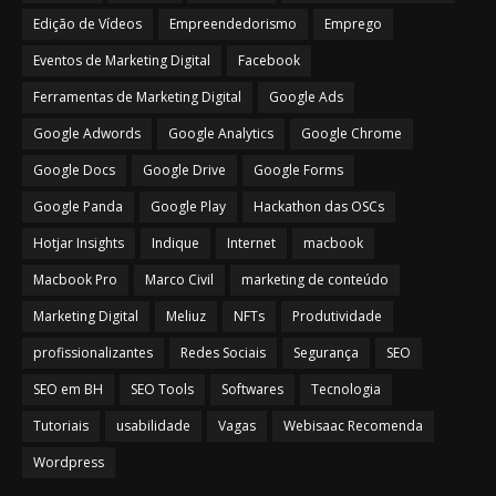
Edição de Vídeos
Empreendedorismo
Emprego
Eventos de Marketing Digital
Facebook
Ferramentas de Marketing Digital
Google Ads
Google Adwords
Google Analytics
Google Chrome
Google Docs
Google Drive
Google Forms
Google Panda
Google Play
Hackathon das OSCs
Hotjar Insights
Indique
Internet
macbook
Macbook Pro
Marco Civil
marketing de conteúdo
Marketing Digital
Meliuz
NFTs
Produtividade
profissionalizantes
Redes Sociais
Segurança
SEO
SEO em BH
SEO Tools
Softwares
Tecnologia
Tutoriais
usabilidade
Vagas
Webisaac Recomenda
Wordpress