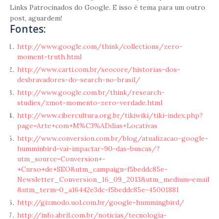
Links Patrocinados do Google. E isso é tema para um outro
post, aguardem!
Fontes:
http://www.google.com/think/collections/zero-
moment-truth.html
http://www.carti.com.br/seocore/historias-dos-
desbravadores-do-search-no-brasil/
http://www.google.com.br/think/research-
studies/zmot-momento-zero-verdade.html
http://www.cibercultura.org.br/tikiwiki/tiki-index.php?
page=Arte+com+M%C3%ADdias+Locativas
http://www.conversion.com.br/blog/atualizacao-google-
humminbird-vai-impactar-90-das-buscas/?
utm_source=Conversion+-
+Curso+de+SEO&utm_campaign=f5beddc85e-
Newsletter_Conversion_16_09_2013&utm_medium=email
&utm_term=0_a16442e3dc-f5beddc85e-45001881
http://gizmodo.uol.com.br/google-hummingbird/
http://info.abril.com.br/noticias/tecnologia-