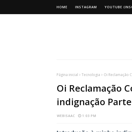
HOME
INSTAGRAM
YOUTUBE (INS
Página inicial
Tecnologia
Oi Reclamação Co
Oi Reclamação Co
indignação Parte
WEBISAAC
1:03 PM