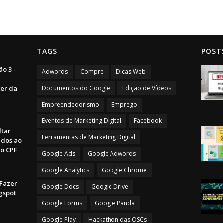
TAGS
POST
o 3 -
Adwords
Compre
Dicas Web
m
ker da
Documentos do Google
Edição de Vídeos
Empreendedorismo
Emprego
Eventos de Marketing Digital
Facebook
ltar
Ferramentas de Marketing Digital
ados ao
do CPF
Google Ads
Google Adwords
Google Analytics
Google Chrome
 Fazer
Google Docs
Google Drive
gspot
Google Forms
Google Panda
Google Play
Hackathon das OSCs