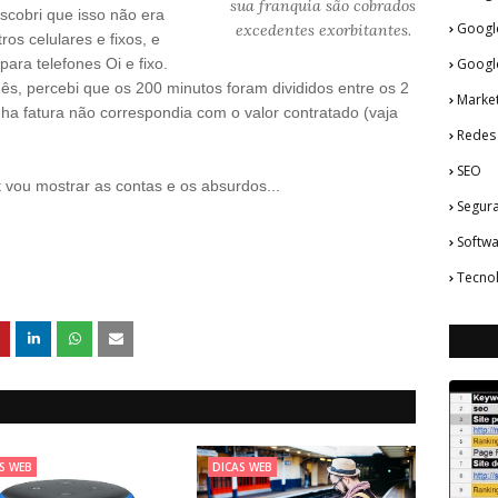
sua franquia são cobrados
scobri que isso não era
Googl
excedentes exorbitantes.
s celulares e fixos, e
para telefones Oi e fixo.
Googl
mês, percebi que os 200 minutos foram divididos entre os 2
Market
nha fatura não correspondia com o valor contratado (vaja
Redes 
SEO
 vou mostrar as contas e os absurdos...
Segur
Softw
Tecno
S WEB
DICAS WEB