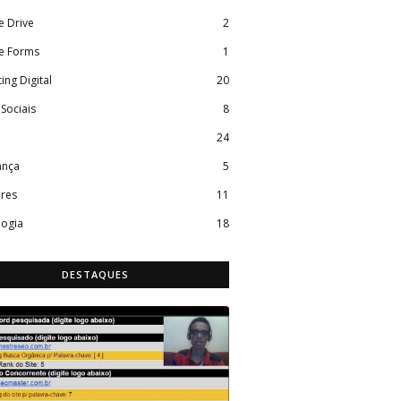
e Drive
2
e Forms
1
ing Digital
20
Sociais
8
24
ança
5
ares
11
logia
18
DESTAQUES