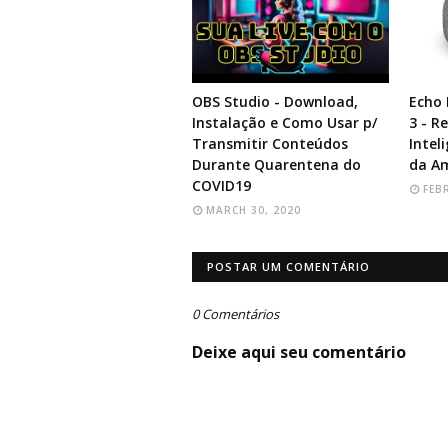
OBS Studio - Download,
Echo
Instalação e Como Usar p/
3 - R
Transmitir Conteúdos
Intel
Durante Quarentena do
da A
COVID19
FEB
MARCH 30, 2020
POSTAR UM COMENTÁRIO
0 Comentários
Deixe aqui seu comentário