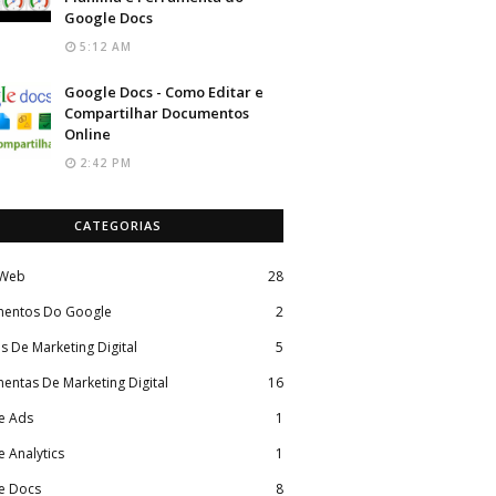
Google Docs
5:12 AM
Google Docs - Como Editar e
Compartilhar Documentos
Online
2:42 PM
CATEGORIAS
 Web
28
entos Do Google
2
s De Marketing Digital
5
entas De Marketing Digital
16
e Ads
1
 Analytics
1
e Docs
8