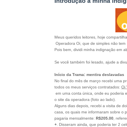
Introdução à minha indi
Meus queridos leitores, hoje compartil
Operadora Oi, que de simples não tem
Pois bem, dividi minha indignação em al
Se você também foi lesado, ajude a div
Início da Trama: mentira deslavadas
No final do mês de março recebi uma pro
todos os meus serviços contratados:
Oi 
em uma conta única, onde eu poderia 
o site da operadora (foto ao lado).
Alguns dias depois, recebi a visita de d
casa, os quais me informaram sobre o pl
pagaria mensalmente:
R$205.00
, refer
+
.
Disseram ainda, que poderia ter 2 cel