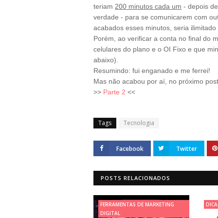
teriam
200 minutos cada um
- depois de
verdade -
para se comunicarem com outro
acabados esses minutos, seria ilimitado 
Porém, ao verificar a conta no final do 
celulares do plano e o OI Fixo e que mi
abaixo).
Resumindo: fui enganado e me ferrei!
Mas não acabou por aí, no próximo post
>>
Parte 2
<<
Tags
Tecnologia
Facebook
Twitter
POSTS RELACIONADOS
FERRAMENTAS DE MARKETING
DICA
DIGITAL