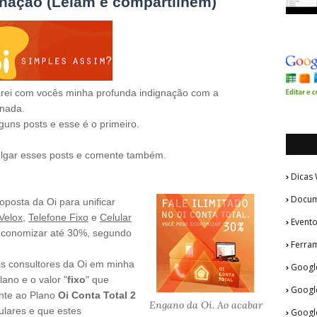
gnação (Leiam e compartilhem)
harei com vocês minha profunda indignação com a
 nada.
guns posts e esse é o primeiro.
ulgar esses posts e comente também.
Dicas
Docum
posta da Oi para unificar
Velox
,
Telefone Fixo
e
Celular
Evento
economizar até 30%, segundo
Ferram
ois consultores da Oi em minha
Googl
ano e o valor "
fixo
" que
Google
ente ao Plano
Oi Conta Total 2
Engano da Oi. Ao acabar
ulares e que estes
Googl