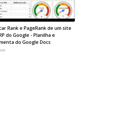
OLS
icar Rank e PageRank de um site
RP do Google - Planilha e
menta do Google Docs
 AM