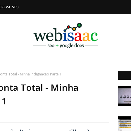
CREVA-SE!)
nta Total - Minha indignação Parte 1
nta Total - Minha
 1