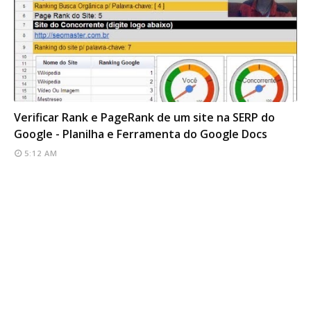
SEO TOOLS
Verificar Rank e PageRank de um site na SERP do
Google - Planilha e Ferramenta do Google Docs
5:12 AM