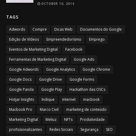
OCTOBER 10, 2014
TAGS
Adwords
Compre
Dicas Web
Documentos do Google
Edição de Vídeos
Empreendedorismo
Emprego
Eventos de Marketing Digital
Facebook
Ferramentas de Marketing Digital
Google Ads
Google Adwords
Google Analytics
Google Chrome
Google Docs
Google Drive
Google Forms
Google Panda
Google Play
Hackathon das OSCs
Hotjar Insights
Indique
Internet
macbook
Macbook Pro
Marco Civil
marketing de conteúdo
Marketing Digital
Meliuz
NFTs
Produtividade
profissionalizantes
Redes Sociais
Segurança
SEO